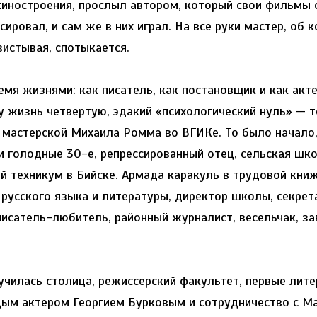
киностроения, прослыл автором, который свои фильмы
ссировал, и сам же в них играл. На все руки мастер, об 
вистывая, спотыкается.
я жизнями: как писатель, как постановщик и как акте
у жизнь четвертую, эдакий «психологический нуль» — т
 мастерской Михаила Ромма во ВГИКе. То было начало,
и голодные 30-е, репрессированный отец, сельская шко
 техникум в Бийске. Армада каракуль в трудовой книж
 русского языка и литературы, директор школы, секре
исатель-любитель, районный журналист, весельчак, за
чилась столица, режиссерский факультет, первые лите
ым актером Георгием Бурковым и сотрудничество с М