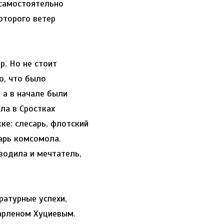
 самостоятельно
которого ветер
р. Но не стоит
о, что было
 а в начале были
ла в Сростках
ке: слесарь, флотский
тарь комсомола.
водила и мечтатель,
ратурные успехи,
арленом Хуциевым.