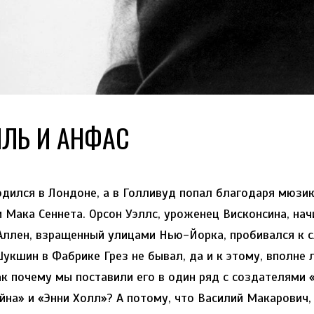
ЛЬ И АНФАС
одился в Лондоне, а в Голливуд попал благодаря мюзи
 Мака Сеннета. Орсон Уэллс, уроженец Висконсина, нач
 Аллен, взращенный улицами Нью-Йорка, пробивался к с
Шукшин в Фабрике Грез не бывал, да и к этому, вполне 
ак почему мы поставили его в один ряд с создателями 
на» и «Энни Холл»? А потому, что Василий Макарович, 