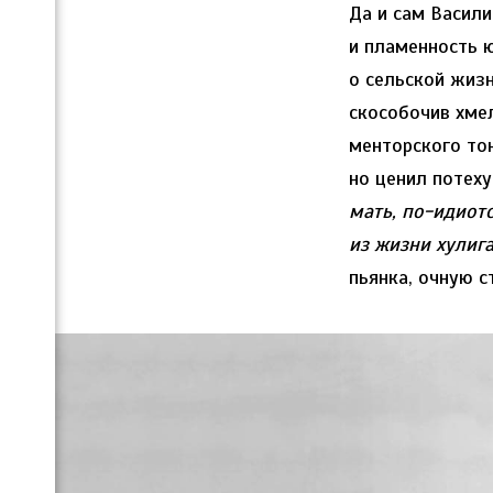
Да и сам Васил
и пламенность 
о сельской жизн
скособочив хме
менторского тон
но ценил потеху
мать, по-идиотс
из жизни хулиг
пьянка, очную с