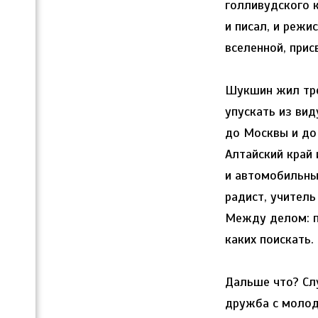
голливудского 
и писал, и режи
вселенной, прис
Шукшин жил трем
упускать из вид
до Москвы и до
Алтайский край 
и автомобильный
радист, учитель
Между делом: п
каких поискать.
Дальше что? Слу
дружба с молод