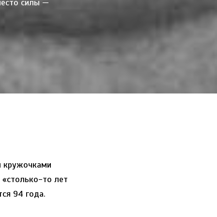
место силы —
и кружочками
 «столько-то лет
ся 94 года.