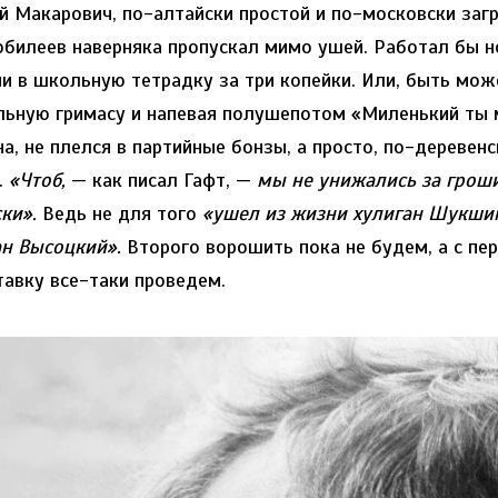
ий Макарович, по-алтайски простой и по-московски заг
юбилеев наверняка пропускал мимо ушей. Работал бы н
и в школьную тетрадку за три копейки. Или, быть може
льную гримасу и напевая полушепотом «Миленький ты 
а, не плелся в партийные бонзы, а просто, по-деревен
.
«Чтоб,
— как писал Гафт, —
мы не унижались за гроши
ки».
Ведь не для того
«ушел из жизни хулиган Шукши
ан Высоцкий».
Второго ворошить пока не будем, а с пе
тавку все-таки проведем.