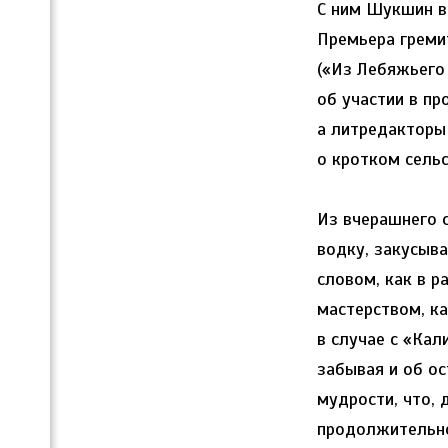
С ним Шукшин в
Премьера греми
(«Из Лебяжьего
об участии в п
а литредакторы
о кротком сель
Из вчерашнего с
водку, закусыва
словом, как в р
мастерством, ка
в случае с «Кал
забывая и об о
мудрости, что, 
продолжительно