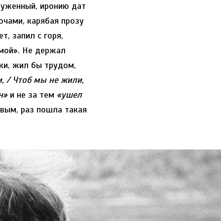
руженный, иронию дат
очами, карябая прозу
т, запил с горя,
мой». Не держал
ски, жил бы трудом,
, / Чтоб мы не жили,
н»
и не за тем
«ушел
рвым, раз пошла такая