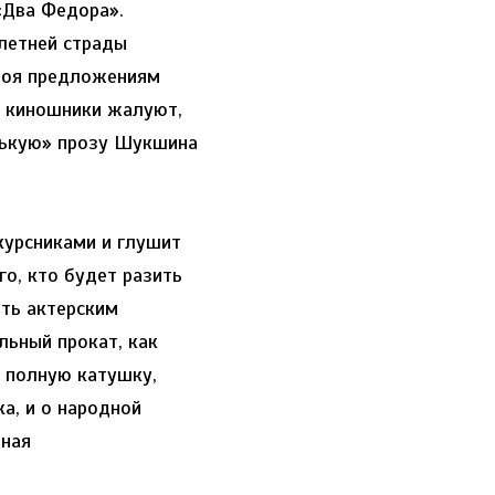
«Два Федора».
 летней страды
тбоя предложениям
: киношники жалуют,
нькую» прозу Шукшина
курсниками и глушит
го, кто будет разить
ать актерским
льный прокат, как
а полную катушку,
а, и о народной
дная