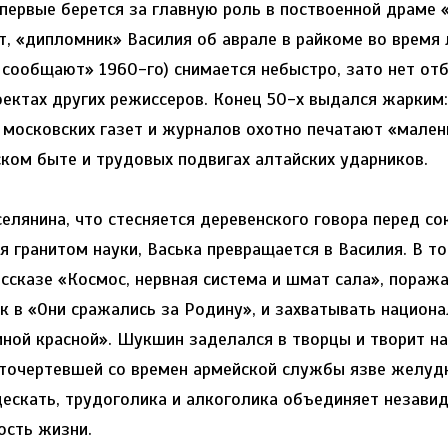
первые берется за главную роль в поствоенной драме 
т, «дипломник» Василия об аврале в райкоме во время
 сообщают» 1960-го) снимается небыстро, зато нет о
роектах других режиссеров. Конец 50-х выдался жарким
 московских газет и журналов охотно печатают «мале
ском быте и трудовых подвигах алтайских ударников.
елянина, что стесняется деревенского говора перед со
я гранитом науки, Васька превращается в Василия. В то
ассказе «Космос, нервная система и шмат сала», пораж
к в «Они сражались за Родину», и захватывать национа
иной красной». Шукшин заделался в творцы и творит н
сточертевшей со времен армейской службы язве желудк
дескать, трудоголика и алкоголика объединяет незави
сть жизни.