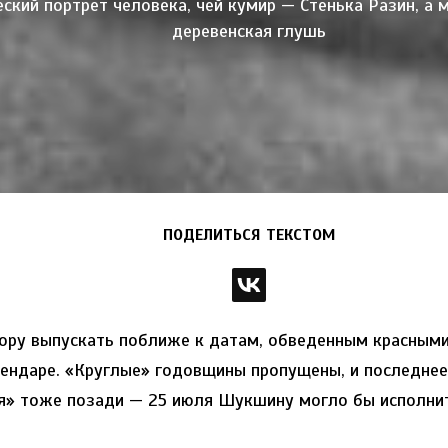
еский портрет человека, чей кумир — Стенька Разин, а 
деревенская глушь
ПОДЕЛИТЬСЯ ТЕКСТОМ
пору выпускать поближе к датам, обведенным красным
лендаре. «Круглые» годовщины пропущены, и последнее
я» тоже позади — 25 июля Шукшину могло бы исполнит