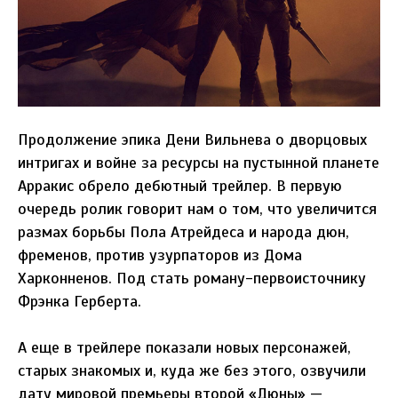
Продолжение эпика Дени Вильнева о дворцовых
интригах и войне за ресурсы на пустынной планете
Арракис обрело дебютный трейлер. В первую
очередь ролик говорит нам о том, что увеличится
размах борьбы Пола Атрейдеса и народа дюн,
фременов, против узурпаторов из Дома
Харконненов. Под стать роману-первоисточнику
Фрэнка Герберта.
А еще в трейлере показали новых персонажей,
старых знакомых и, куда же без этого, озвучили
дату мировой премьеры второй «Дюны» —