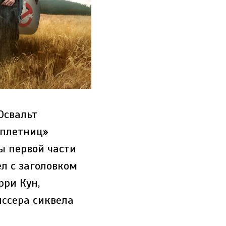
Освальт
Сплетниц»
ы первой части
л с заголовком
рри Кун,
иссера сиквела