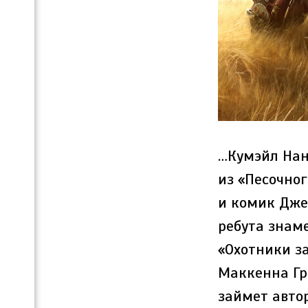
…Кумэйл Нан
из «Песочног
и комик Дже
ребута знам
«Охотники з
Маккенна Гр
займет авто