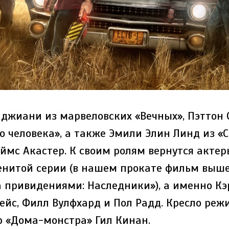
джиани из марвеловских «Вечных», Пэттон 
о человека», а также Эмили Элин Линд из «
ймс Акастер. К своим ролям вернутся актер
енитой серии (в нашем прокате фильм выше
а привидениями: Наследники»), а именно Кэ
ейс, Филл Вулфхард и Пол Радд. Кресло реж
р «Дома-монстра» Гил Кинан.