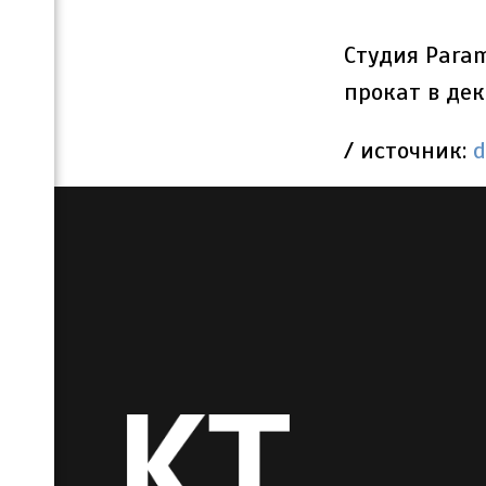
Студия Para
прокат в дек
/ источник:
d