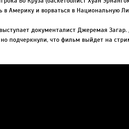
грока Бо Круза (баскетболист Хуан Эрнангом
ь в Америку и ворваться в Национальную Ли
выступает документалист Джеремая Загар. 
, но подчеркнули, что фильм выйдет на стр