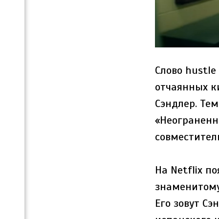
Слово hustle
отчаянных к
Сэндлер. Тем
«Неограненн
совместител
На Netflix п
знаменитому
Его зовут Сэ