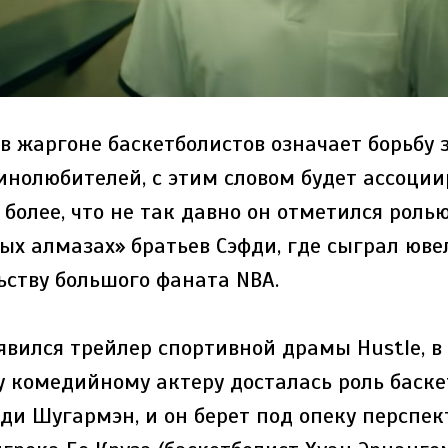
 в жаргоне баскетболистов означает борьбу з
инолюбителей, с этим словом будет ассоци
 более, что не так давно он отметился ролью
ых алмазах» братьев Сэфди, где сыграл юве
ьству большого фаната NBA.
оявился трейлер спортивной драмы Hustle, в
 комедийному актеру досталась роль баскет
нди Шугармэн, и он берет под опеку перспе