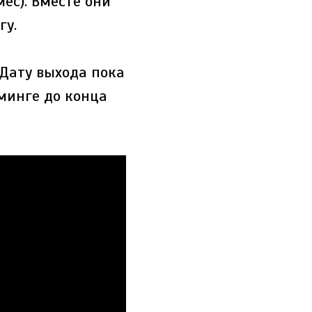
ес). Вместе они
гу.
Дату выхода пока
иминге до конца