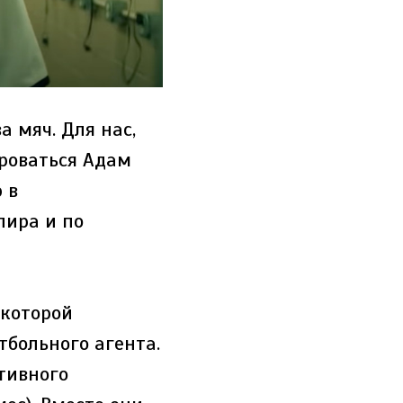
а мяч. Для нас,
ироваться Адам
 в
лира и по
 которой
больного агента.
ктивного