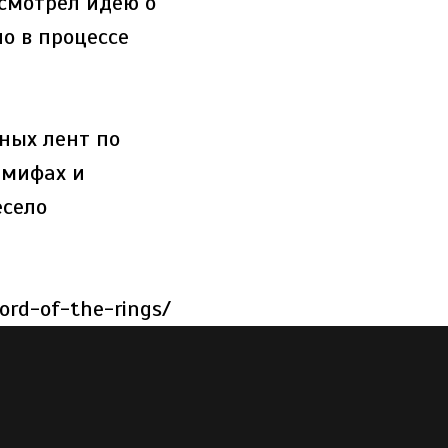
дсмотрел идею о
о в процессе
ных лент по
 мифах и
есело
lord-of-the-rings/