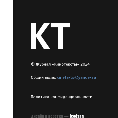
© Журнал «Кинотексты» 2024
Общий ящик:
cinetexts@yandex.ru
Политика конфиденциальности
дизайн и верстка —
leodsgn