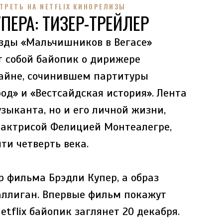
ТРЕТЬ НА NETFLIX
КИНОРЕЛИЗЫ
ПЕРА: ТИЗЕР-ТРЕЙЛЕР
зды «Мальчишников в Вегасе»
т собой байопик о дирижере
тайне, сочинившем партитуры
од» и «Вестсайдская история». Лента
зыканта, но и его личной жизни,
с актрисой Фелицией Монтеалегре,
ти четверть века.
 фильма Брэдли Купер, а образ
аллиган. Впервые фильм покажут
etflix байопик заглянет 20 декабря.