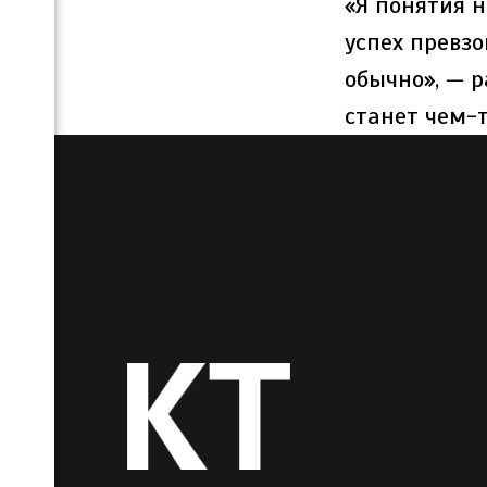
«Я понятия н
успех превзо
обычно», — р
станет чем-