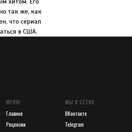
ым хитом. Его
но так же, как
ен, что сериал
аться в США.
МЕНЮ
МЫ В СЕТЯХ
Главное
ВКонтакте
Рецензии
Telegram