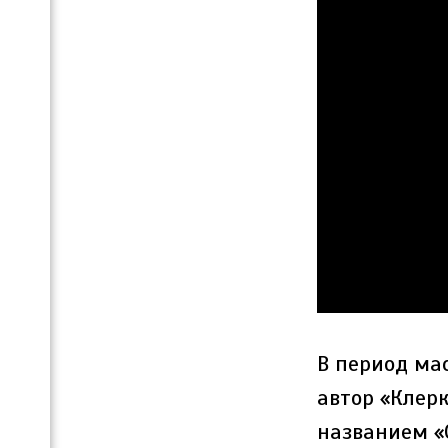
В период ма
автор «Клер
названием «