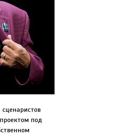
и сценаристов
-проектом под
бственном