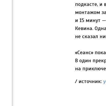
подкасте, и 
монтажом за
и 15 минут 
Кевина. Одн
не сказал ни
«Сеанс» пок
В один прек
на приключе
/ источник:
y