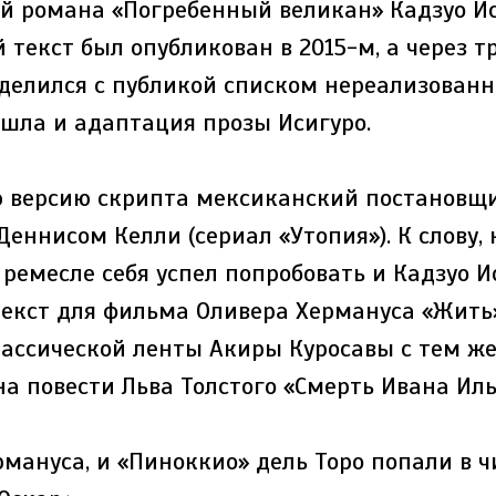
й романа «Погребенный великан» Кадзуо Ис
текст был опубликован в 2015-м, а через т
оделился с публикой списком нереализованн
ошла и адаптация прозы Исигуро.
 версию скрипта мексиканский постановщ
Деннисом Келли (сериал «Утопия»). К слову,
ремесле себя успел попробовать и Кадзуо И
текст для фильма Оливера Хермануса «Жить
ассической ленты Акиры Куросавы с тем же
а повести Льва Толстого «Смерть Ивана Иль
рмануса, и «Пиноккио» дель Торо попали в 