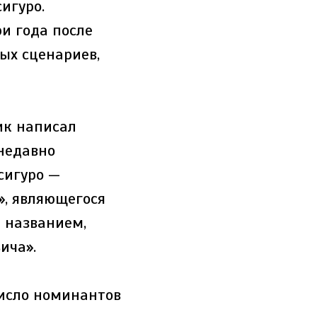
игуро.
ри года после
ых сценариев,
ик написал
 недавно
сигуро —
», являющегося
 названием,
ича».
число номинантов