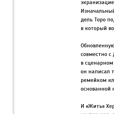
экранизацие
Изначальный 
дель Торо п
в который в
Обновленную
совместно с 
в сценарном 
он написал 
ремейком кл
основанной н
И «Жить» Хе