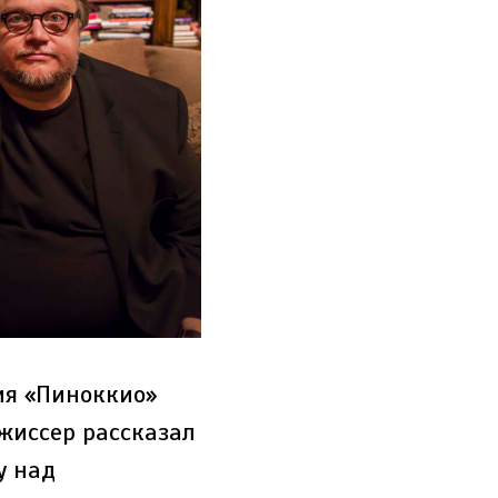
ия «Пиноккио»
ежиссер рассказал
у над