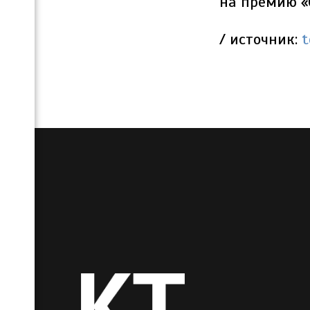
на премию «
/ источник:
t