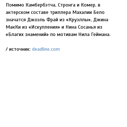
Помимо Камбербэтча, Стронга и Комер, в
актерском составе триллера Махалии Бело
значатся Джоэль Фрай из «Круэллы», Джина
МакКи из «Искупления» и Нина Сосанья из
«Благих знамений» по мотивам Нила Геймана.
/ источник:
deadline.com