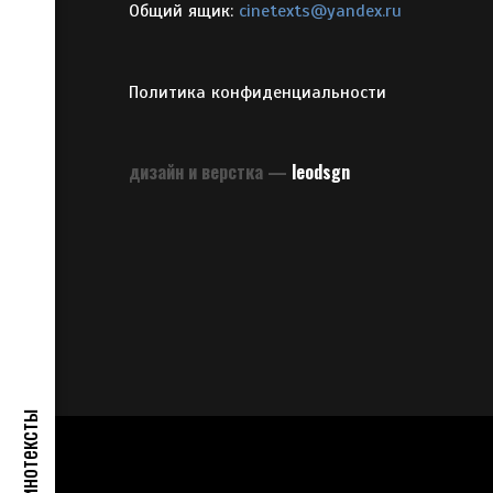
Общий ящик:
cinetexts@yandex.ru
Политика конфиденциальности
дизайн и верстка —
leodsgn
Кинотексты