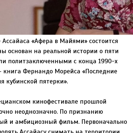
 Ассайаса «Афера в Майями» состоится
ины основан на реальной истории о пяти
ли политзаключенными с конца 1990-х
— книга Фернандо Морейса «Последние
я кубинской пятерки».
нецианском кинофестивале прошлой
точно неоднозначно. По признанию
ный и амбициозный фильм. Первоначально
волять Ассайасу снимать на территории