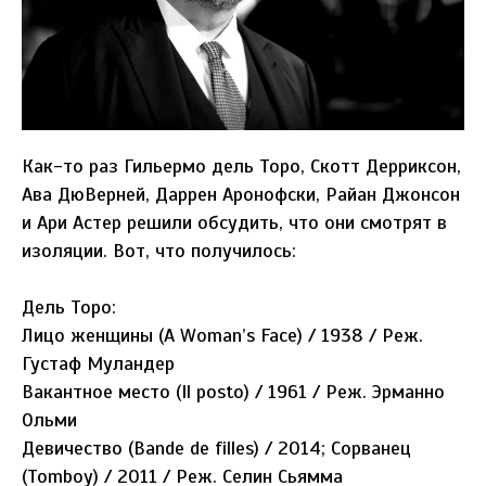
Как-то раз Гильермо дель Торо, Скотт Дерриксон,
Ава ДюВерней, Даррен Аронофски, Райан Джонсон
и Ари Астер решили обсудить, что они смотрят в
изоляции. Вот, что получилось:
Дель Торо:
Лицо женщины (A Woman’s Face) / 1938 / Реж.
Густаф Муландер
Вакантное место (Il posto) / 1961 / Реж. Эрманно
Ольми
Девичество (Bande de filles) / 2014; Сорванец
(Tomboy) / 2011 / Реж. Селин Сьямма