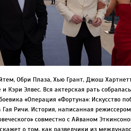
тем, Обри Плаза, Хью Грант, Джош Хартнетт
 и Кэри Элвес. Вся актерская рать собралас
боевика «Операция «Фортуна»: Искусство по
 Гая Ричи. История, написанная режиссеро
ловеческого» совместно с Айваном Эткинсон
сскажет о том, как разведчики из междунар