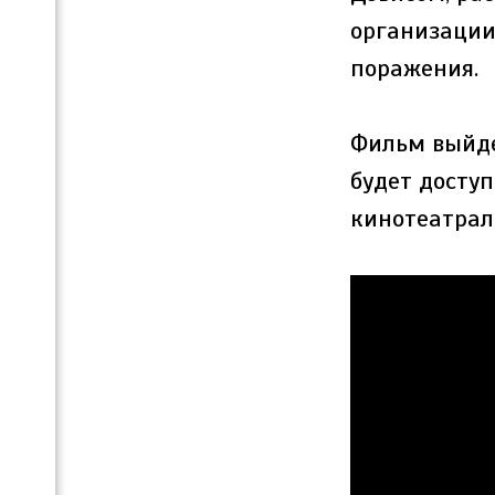
организации 
поражения.
Фильм выйдет
будет досту
кинотеатрал