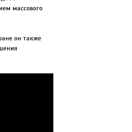
жием массового
ране он также
ршения