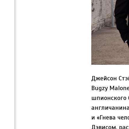
Джейсон Стэй
Bugzy Malone
шпионского 
англичанина
и «Гнева че
Дэвисом, ра