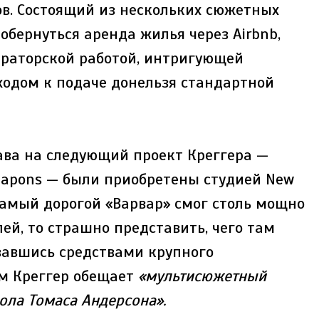
ов. Состоящий из нескольких сюжетных
обернуться аренда жилья через Airbnb,
ераторской работой, интригующей
одом к подаче донельзя стандартной
рава на следующий проект Креггера —
eapons — были приобретены студией New
 самый дорогой «Варвар» смог столь мощно
ей, то страшно представить, чего там
вавшись средствами крупного
ам Креггер обещает
«мультисюжетный
ола Томаса Андерсона».