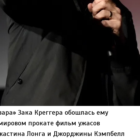
вара» Зака Креггера обошлась ему
 мировом прокате фильм ужасов
Джастина Лонга и Джорджины Кэмпбелл