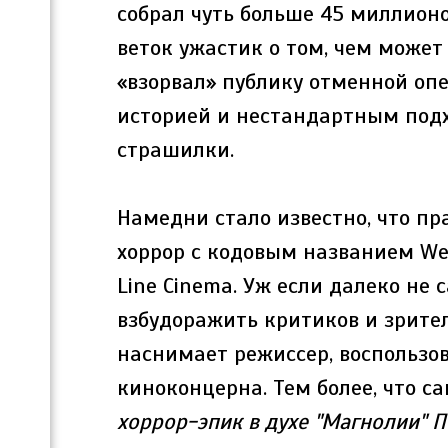
собрал чуть больше 45 миллион
веток ужастик о том, чем может 
«взорвал» публику отменной оп
историей и нестандартным подх
страшилки.
Намедни стало известно, что п
хоррор с кодовым названием W
Line Cinema. Уж если далеко не
взбудоражить критиков и зрител
наснимает режиссер, воспользо
киноконцерна. Тем более, что с
хоррор-эпик в духе "Магнолии" П