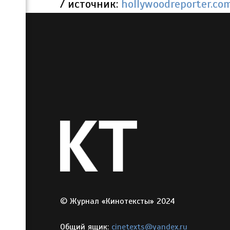
/ источник:
hollywoodreporter.co
© Журнал «Кинотексты» 2024
Общий ящик:
cinetexts@yandex.ru