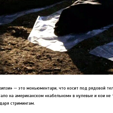
кипзи» — это мокьюментари, что косит под рядовой те
тало на американском «кабельном» в нулевые и кои не
даря стримингам.