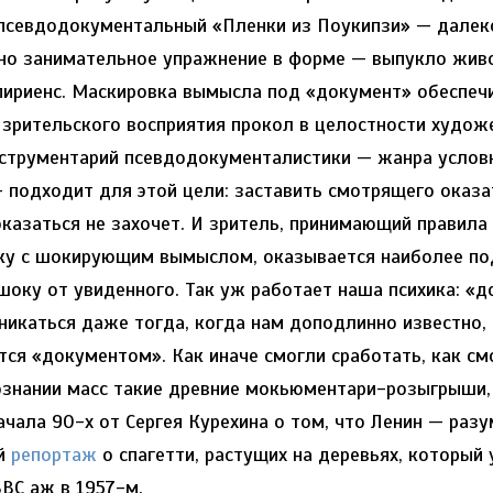
 псевдодокументальный «Пленки из Поукипзи» — далек
но занимательное упражнение в форме — выпукло живо
пириенс. Маскировка вымысла под «документ» обеспеч
 зрительского восприятия прокол в целостности худож
нструментарий псевдодокументалистики — жанра условн
 подходит для этой цели: заставить смотрящего оказат
казаться не захочет. И зритель, принимающий правила
ку с шокирующим вымыслом, оказывается наиболее п
шоку от увиденного. Так уж работает наша психика: «
никаться даже тогда, когда нам доподлинно известно,
ся «документом». Как иначе смогли сработать, как см
ознании масс такие древние мокьюментари-розыгрыши,
ачала 90-х от Сергея Курехина о том, что Ленин — разу
ий
репортаж
о спагетти, растущих на деревьях, который 
BC аж в 1957-м.