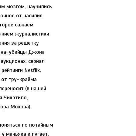
ым мозгом, научились
очное от насилия
 второе сажаем
оянием журналистики
ания за решетку
уна-убийцы Джона
аукционах, сериал
рейтинги Netflix,
 от тру-крайма
переносит (в нашей
я Чикатило,
ора Мохова).
лоняться по потайным
у маньяка и пугает,