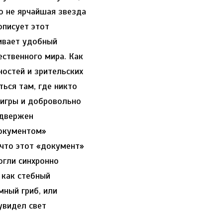
о не ярчайшая звезда
писует этот
ивает удобный
ественного мира. Как
остей и зрительских
ься там, где никто
 игры и добровольно
одвержен
документом»
 что этот «документ»
огли синхронно
 как стебный
мный гриб, или
увидел свет