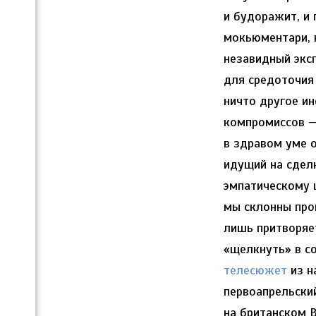
и будоражит, и
мокьюментари, 
незавидный экс
для средоточия
ничто другое и
компромиссов —
в здравом уме о
идущий на сдел
эмпатическому 
мы склонны про
лишь притворяет
«щелкнуть» в с
телесюжет
из н
первоапрельск
на британском B