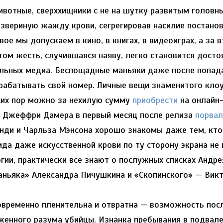
ивотные, сверххищники с не на шутку развитым головн
 звериную жажду крови, сегрегировав насилие постанов
вое мы допускаем в кино, в книгах, в видеоиграх, а за
том жесть, случившаяся наяву, легко становится дост
льных медиа. Беспощадные маньяки даже после попад
абатывать свой номер. Личные вещи знаменитого кло
 сих пор можно за нехилую сумму
приобрести
на онлайн-
х Джеффри Дамера в первый месяц после релиза
порвал
анди и Чарльза Мэнсона хорошо знакомы даже тем, кто
ида даже искусственной крови по ту сторону экрана не 
огии, практически все знают о послужных списках Андре
аньяка» Александра Пичушкина и «Скопинского» — Викт
овременно пленительна и отвратна — возможность пос
енного разума убийцы. Изнанка пребывания в подвале 