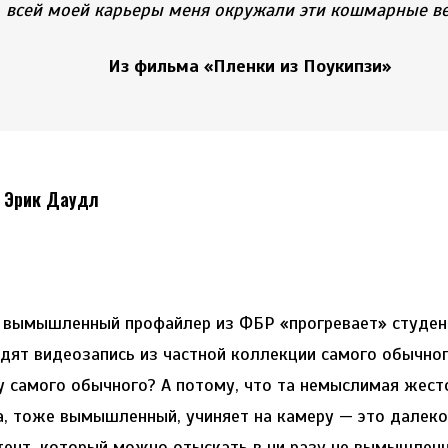
всей моей карьеры меня окружали эти кошмарные в
Из фильма «Пленки из Поукипзи»
 Эрик Даудл
 вымышленный профайлер из ФБР «прогревает» студент
идят видеозапись из частной коллекции самого обычно
у самого обычного? А потому, что та немыслимая жест
а, тоже вымышленный, учиняет на камеру — это далеко
тент, который можно отыскать в ни разу не вымышленн