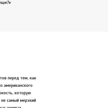
ещи?»
ов перед тем, как
го американского
окость, которую
 не самый мерзкий
ых архивах