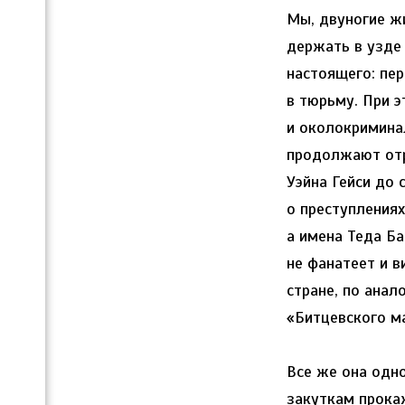
Мы, двуногие ж
держать в узде
настоящего: пер
в тюрьму. При э
и околокримина
продолжают отр
Уэйна Гейси до
о преступления
а имена Теда Б
не фанатеет и в
стране, по анал
«Битцевского м
Все же она одн
закуткам прокаж