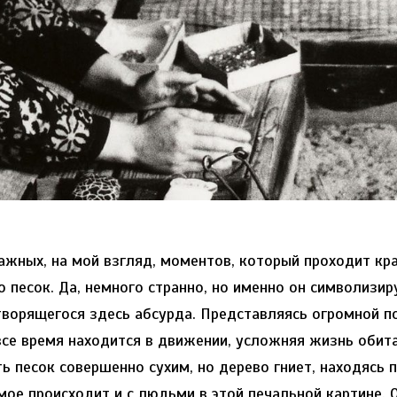
ажных, на мой взгляд, моментов, который проходит кр
о песок. Да, немного странно, но именно он символизир
творящегося здесь абсурда. Представляясь огромной п
все время находится в движении, усложняя жизнь обит
ь песок совершенно сухим, но дерево гниет, находясь 
мое происходит и с людьми в этой печальной картине. 