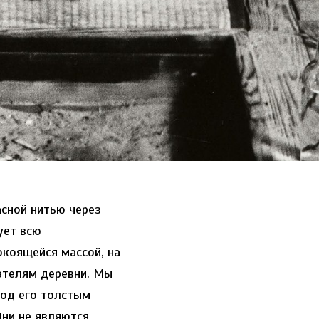
асной нитью через
ует всю
окоящейся массой, на
ателям деревни. Мы
под его толстым
Они не являются