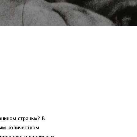
анином страны»? В
ным количеством
оворя уже о различных