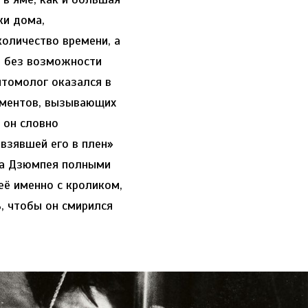
ки дома,
количество времени, а
ы без возможности
нтомолог оказался в
моментов, вызывающих
, он словно
взявшей его в плен»
на Дзюмпея полными
её именно с кроликом,
ь, чтобы он смирился