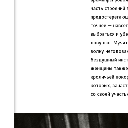
часть строений 
предостерегающе
точнее — навсе
выбраться и уб
ловушке. Мучит
волну негодован
бездушный инст
женщины также 
кроличьей покор
которых, зачаст
со своей участь