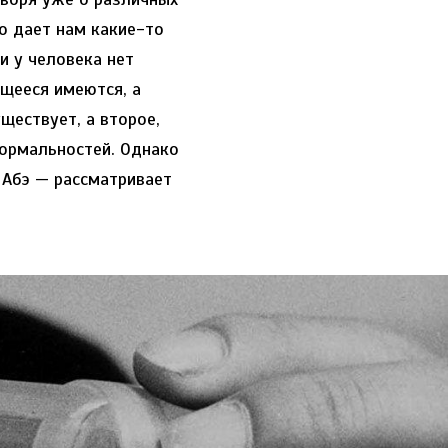
то дает нам какие-то
и у человека нет
щееся имеются, а
уществует, а второе,
формальностей. Однако
 Абэ — рассматривает