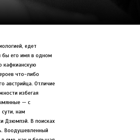
ологией, едет
 бы его имя в одном
ко кафкианскую
героев что-либо
го австрийца. Отличие
ожности избегая
зымянные — с
сути, нам
и Дзюмпэй. В поисках
ть. Воодушевленный
в яме, как и большая