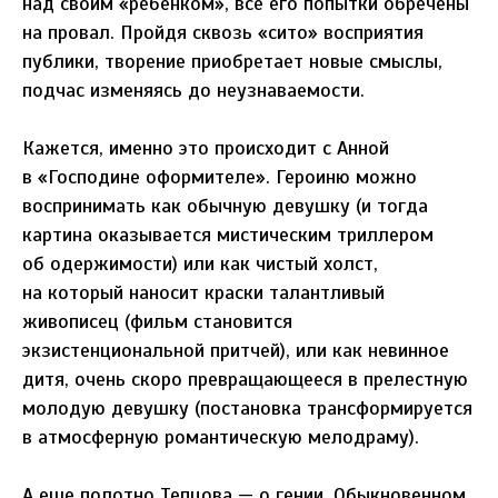
над своим «ребенком», все его попытки обречены
на провал. Пройдя сквозь «сито» восприятия
публики, творение приобретает новые смыслы,
подчас изменяясь до неузнаваемости.
Кажется, именно это происходит с Анной
в «Господине оформителе». Героиню можно
воспринимать как обычную девушку (и тогда
картина оказывается мистическим триллером
об одержимости) или как чистый холст,
на который наносит краски талантливый
живописец (фильм становится
экзистенциональной притчей), или как невинное
дитя, очень скоро превращающееся в прелестную
молодую девушку (постановка трансформируется
в атмосферную романтическую мелодраму).
А еще полотно Тепцова — о гении. Обыкновенном.